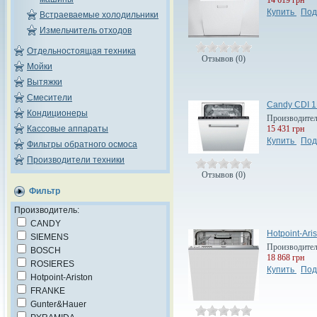
Купить
Под
Встраеваемые холодильники
Измельчитель отходов
Отдельностоящая техника
Отзывов (0)
Мойки
Вытяжки
Смесители
Candy CDI 1
Кондиционеры
Производите
15 431 грн
Кассовые аппараты
Купить
Под
Фильтры обратного осмоса
Производители техники
Отзывов (0)
Фильтр
Производитель:
CANDY
Hotpoint-Ari
SIEMENS
Производите
BOSCH
18 868 грн
ROSIERES
Купить
Под
Hotpoint-Ariston
FRANKE
Gunter&Hauer