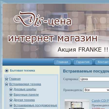
Главная
Гарантия
Контак
Бытовая техника
Встраеваемые посудо
Главная
Сортировка:
Встраиваемая техника
Духовые шкафы
Производитель:
Варочные панели
Другая техника
Candy CDI P
Производите
Встраеваемые посудомоечные
машины
14 619 грн