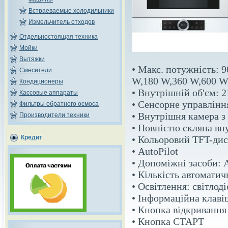
Встраеваемые холодильники
Измельчитель отходов
Отдельностоящая техника
Мойки
Вытяжки
• Макс. потужність: 9
Смесители
W,180 W,360 W,600 W, 
Кондиционеры
• Внутрішній об'єм: 2
Кассовые аппараты
• Сенсорне управлінн
Фильтры обратного осмоса
• Внутрішня камера з
Производители техники
• Повністю скляна вн
• Кольоровий TFT-дис
Кредит
• AutoPilot
• Допоміжні засоби: A
• Кількість автомати
• Освітлення: світлод
• Інформаційна клаві
• Кнопка відкривання
• Кнопка СТАРТ