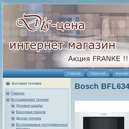
Главная
Гарантия
Контак
Бытовая техника
Bosch BFL63
Главная
Встраиваемая техника
Духовые шкафы
Варочные панели
Другая техника
Встраеваемые посудомоечные
машины