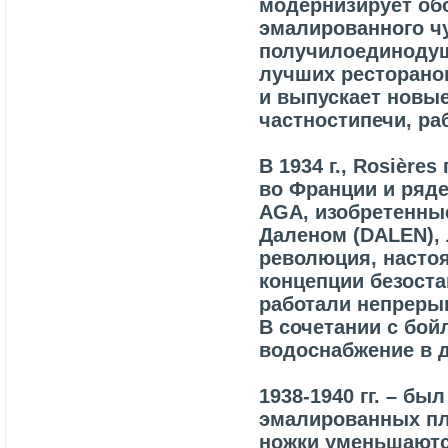
модернизирует об
эмалированного чу
получилоединодуш
лучших ресторано
и выпускает новы
частностипечи, ра
В 1934 г., Rosièr
во Франции и ряд
AGA, изобретенны
Даленом (DALEN),
революция, насто
концепции безост
работали непрерывн
В сочетании с бо
водоснабжение в д
1938-1940 гг. – б
эмалированных пл
ножки уменьшаются