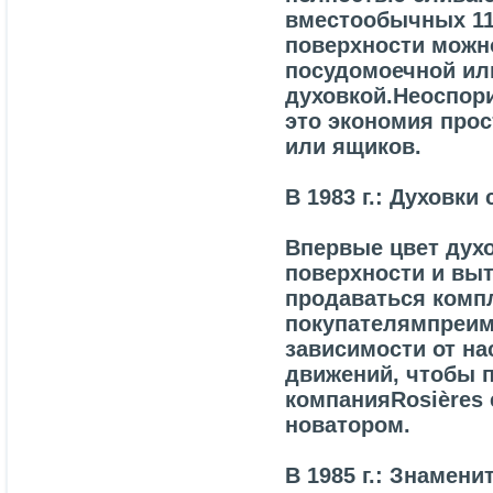
вместообычных 11 
поверхности можн
посудомоечной или
духовкой.Неоспор
это экономия про
или ящиков.
В 1983 г.: Духовк
Впервые цвет духо
поверхности и выт
продаваться компл
покупателямпреим
зависимости от н
движений, чтобы п
компанияRosières
новатором.
В 1985 г.: Знамен