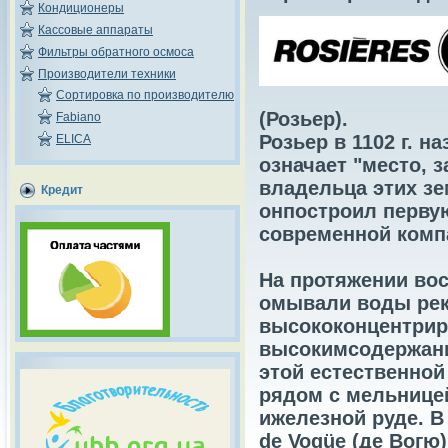
Кондиционеры
Кассовые аппараты
Фильтры обратного осмоса
Производители техники
Сортировка по производителю
(Розьер).
Fabiano
Розьер в 1102 г. н
ELICA
означает "место, 
владельца этих зе
Кредит
онпостроил первую
современной комп
На протяжении вос
омывали воды рек
высококонцентрир
высокимсодержание
этой естественной 
рядом с мельницей
ижелезной руде. В 
de Vogüe (де Вогю