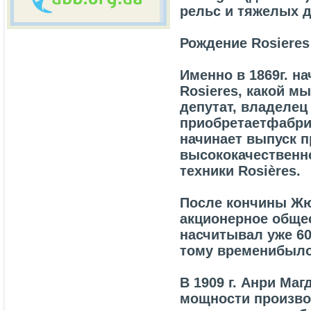
рельс и тяжелых д
Рождение Rosieres 
Именно в 1869г. н
Rosieres, какой м
депутат, владелец
приобретаетфабрик
начинает выпуск 
высококачественно
техники Rosières.
После кончины Жю
акционерное общес
насчитывал уже 60
тому временибыло
В 1909 г. Анри Маг
мощности производ