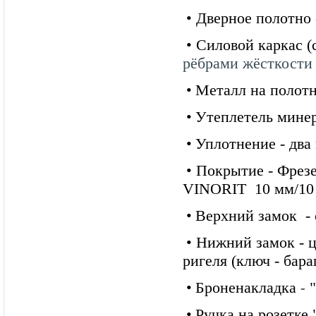
• Дверное полотно 
•
Силовой каркас (с
рёбрами жёсткости 
•
Металл на полотн
•
Утеплетель
минер
•
Уплотнение
-
два
•
Покрытие -
Фрез
VINORIT 10 мм/10 
•
Верхний замок
- 
• Нижний замок - 
ригеля (ключ - бар
•
Броненакладка
"
-
•
Ручка
на розетке