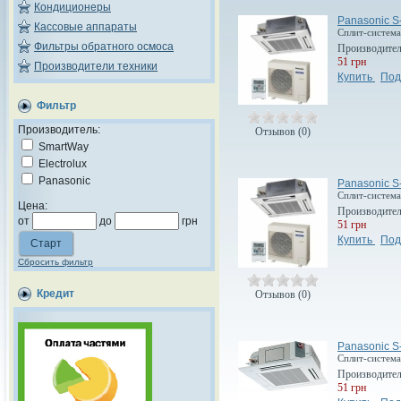
Кондиционеры
Panasonic 
Кассовые аппараты
Сплит-система
Фильтры обратного осмоса
Производите
51 грн
Производители техники
Купить
Под
Фильтр
Производитель:
Отзывов (0)
SmartWay
Electrolux
Panasonic
Panasonic 
Сплит-система
Цена:
Производите
от
до
грн
51 грн
Купить
Под
Сбросить фильтр
Кредит
Отзывов (0)
Panasonic 
Сплит-система
Производите
51 грн